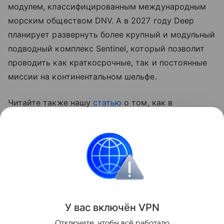
модулем, классифицированным международным
морским обществом DNV. А в 2027 году Deep
планирует развернуть более крупный и модульный
подводный комплекс Sentinel, который позволит
проводить как краткосрочные, так и постоянные
миссии на континентальном шельфе.
Читайте также нашу
статью
о том, как в
Великобритании создали сверхбольшой
подводный дрон XV Excalibur.
США
Поделиться
У вас включ
ён
V
P
N
Отключите, чтобы всё работало