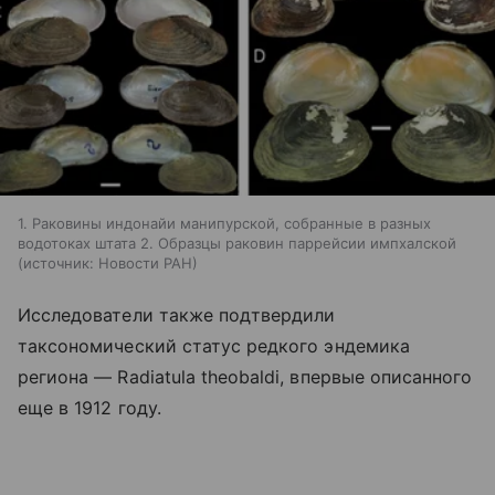
1. Раковины индонайи манипурской, собранные в разных
водотоках штата 2. Образцы раковин паррейсии импхалской
источник:
Новости РАН
Исследователи также подтвердили
таксономический статус редкого эндемика
региона — Radiatula theobaldi, впервые описанного
еще в 1912 году.