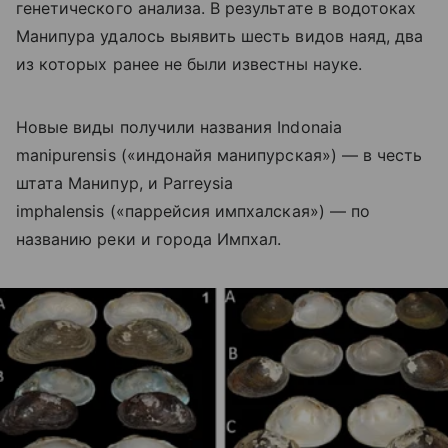
генетического анализа. В результате в водотоках
Манипура удалось выявить шесть видов наяд, два
из которых ранее не были известны науке.
Новые виды получили названия Indonaia
manipurensis («индонайя манипурская») — в честь
штата Манипур, и Parreysia
imphalensis («паррейсия импхалская») — по
названию реки и города Импхал.