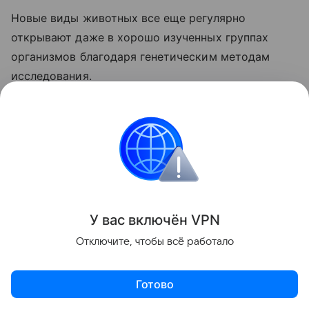
Новые виды животных все еще регулярно
открывают даже в хорошо изученных группах
организмов благодаря генетическим методам
исследования.
Недавно российские ученые также
обнаружили
новые виды моллюсков в Мьянме, что
дополнительно подтверждает уникальное
биоразнообразие Индокитая.
У вас включ
ён
V
P
N
Между теми в России отмечено активное
распространение гигантских китайских
Отключите, чтобы всё работало
моллюсков. Малакологи
опасаются
, что незваные
гости с Востока скоро вытеснят местные виды.
Готово