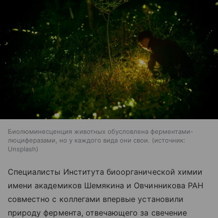
Биолюминесценция животных обусловлена ферментами-
люциферазами, но у каждого вида они свои.
источник:
Unsplash
Специалисты Института биоорганической химии
имени академиков Шемякина и Овчинникова РАН
совместно с коллегами впервые установили
природу фермента, отвечающего за свечение