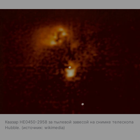
Квазар HE0450-2958 за пылевой завесой на снимке телескопа
Hubble.
источник:
wikimedia