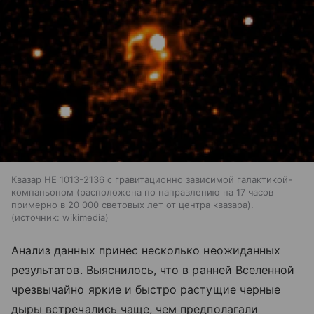
Квазар HE 1013-2136 с гравитационно зависимой галактикой-
компаньоном (расположена по направлению на 17 часов
примерно в 20 000 световых лет от центра квазара).
источник:
wikimedia
Анализ данных принес несколько неожиданных
результатов. Выяснилось, что в ранней Вселенной
чрезвычайно яркие и быстро растущие черные
дыры встречались чаще, чем предполагали