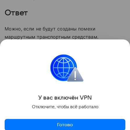
Ответ
Можно, если не будут созданы помехи
маршрутным транспортным средствам.
А теперь предлагаем
проверить
концентрацию,
которая тоже важна для водителей.
Головоломки
Поделиться
У вас включ
ён
V
P
N
Отключите, чтобы всё работало
Готово