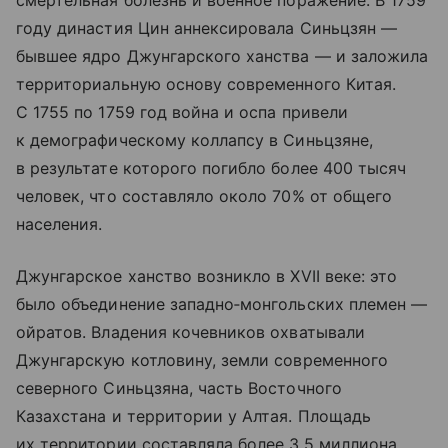
году династия Цин аннексировала Синьцзян —
бывшее ядро Джунгарского ханства — и заложила
территориальную основу современного Китая.
С 1755 по 1759 год война и оспа привели
к демографическому коллапсу в Синьцзяне,
в результате которого погибло более 400 тысяч
человек, что составляло около 70% от общего
населения.
Джунгарское ханство возникло в XVII веке: это
было объединение западно‑монгольских племен —
ойратов. Владения кочевников охватывали
Джунгарскую котловину, земли современного
северного Синьцзяна, часть Восточного
Казахстана и территории у Алтая. Площадь
их территории составляла более 3,5 миллиона