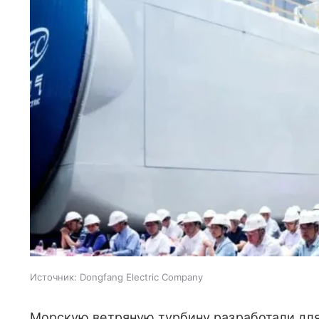
Источник:
Dongfang Electric Company
Морскую ветряную турбину разработали для