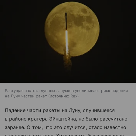
Растущая частота лунных запусков увеличивает риск падения
на Луну частей ракет
источник:
Rex
Падение части ракеты на Луну, случившееся
в районе кратера Эйнштейна, не было рассчитано
заранее. О том, что это случится, стало известно
в апреле этого года. Хотя ракета была запущена