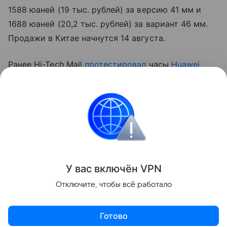
1588 юаней (19 тыс. рублей) за версию 41 мм и
1688 юаней (20,2 тыс. рублей) за вариант 46 мм.
Продажи в Китае начнутся 14 августа.
Ранее Hi-Tech Mail
протестировал
часы
Huawei
Watch Fit 5 Pro
.
Huawei
умные часы
смарт-часы
Поделиться
У вас включ
ён
V
P
N
Отключите, чтобы всё работало
Готово