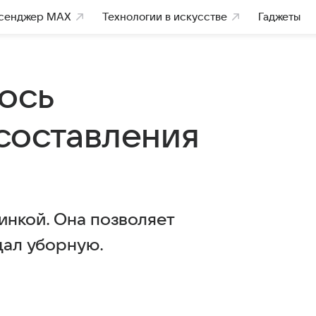
сенджер MAX
Технологии в искусстве
Гаджеты
ось
составления
инкой. Она позволяет
щал уборную.