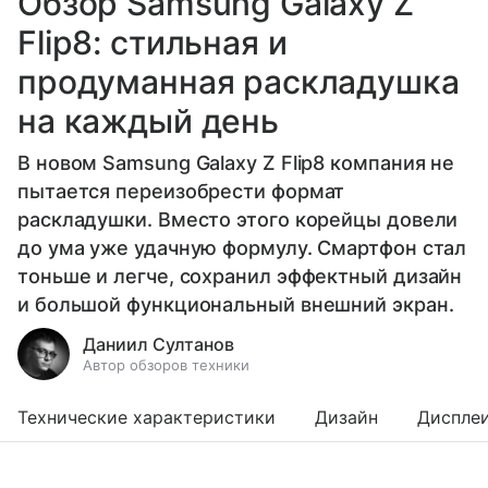
Обзор Samsung Galaxy Z
Flip8: стильная и
продуманная раскладушка
на каждый день
В новом Samsung Galaxy Z Flip8 компания не
пытается переизобрести формат
раскладушки. Вместо этого корейцы довели
до ума уже удачную формулу. Смартфон стал
тоньше и легче, сохранил эффектный дизайн
и большой функциональный внешний экран.
Даниил Султанов
Автор обзоров техники
Технические характеристики
Дизайн
Диспле
Выберите комментарий
Выберите комментарий
Выберите комментарий
Выберите комментарий