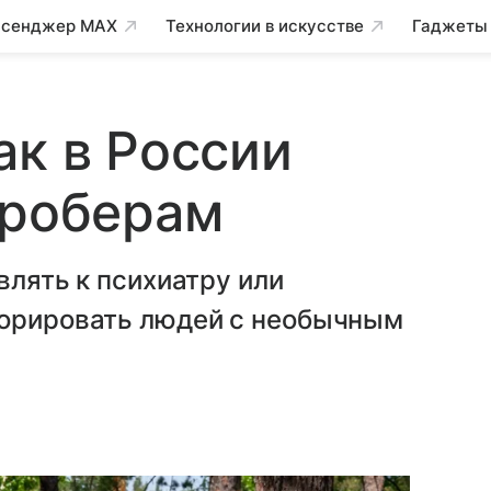
сенджер MAX
Технологии в искусстве
Гаджеты
ак в России
дроберам
влять к психиатру или
норировать людей с необычным