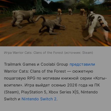
Игра Warrior Cats: Clans of the Forest
источник:
Steam
Trailmark Games и Coolabi Group
представили
Warrior Cats: Clans of the Forest — сюжетную
пошаговую RPG по мотивам книжной серии «Коты-
воители». Игра выйдет осенью 2026 года на ПК
(Steam), PlayStation 5, Xbox Series X|S, Nintendo
Switch и
Nintendo Switch 2
.