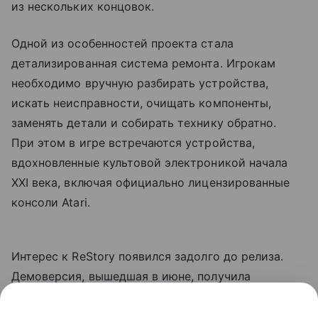
из нескольких концовок.
Одной из особенностей проекта стала
детализированная система ремонта. Игрокам
необходимо вручную разбирать устройства,
искать неисправности, очищать компоненты,
заменять детали и собирать технику обратно.
При этом в игре встречаются устройства,
вдохновленные культовой электроникой начала
XXI века, включая официально лицензированные
консоли Atari.
Интерес к ReStory появился задолго до релиза.
Демоверсия, вышедшая в июне, получила
положительные отзывы в Steam, а игровые
издания отмечали необычное сочетание уютного