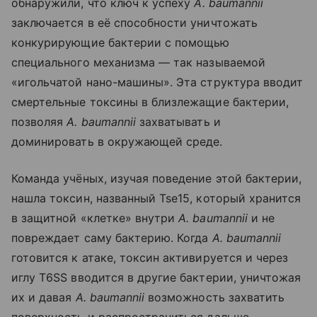
обнаружили, что ключ к успеху
A. baumannii
заключается в её способности уничтожать
конкурирующие бактерии с помощью
специального механизма — так называемой
«игольчатой нано-машины». Эта структура вводит
смертельные токсины в близлежащие бактерии,
позволяя
A. baumannii
захватывать и
доминировать в окружающей среде.
Команда учёных, изучая поведение этой бактерии,
нашла токсин, названный Tse15, который хранится
в защитной «клетке» внутри
A. baumannii
и не
повреждает саму бактерию. Когда
A. baumannii
готовится к атаке, токсин активируется и через
иглу T6SS вводится в другие бактерии, уничтожая
их и давая
A. baumannii
возможность захватить