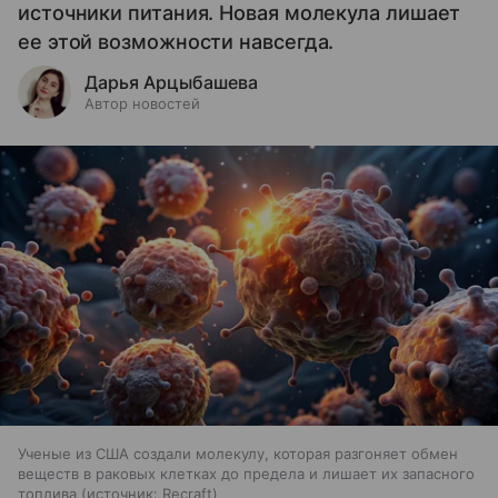
источники питания. Новая молекула лишает
ее этой возможности навсегда.
Дарья Арцыбашева
Автор новостей
Ученые из США создали молекулу, которая разгоняет обмен
веществ в раковых клетках до предела и лишает их запасного
топлива
источник:
Recraft