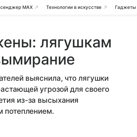
сенджер MAX
Технологии в искусстве
Гаджеты
жены: лягушкам
 вымирание
телей выяснила, что лягушки
растающей угрозой для своего
тия из-за высыхания
м потеплением.