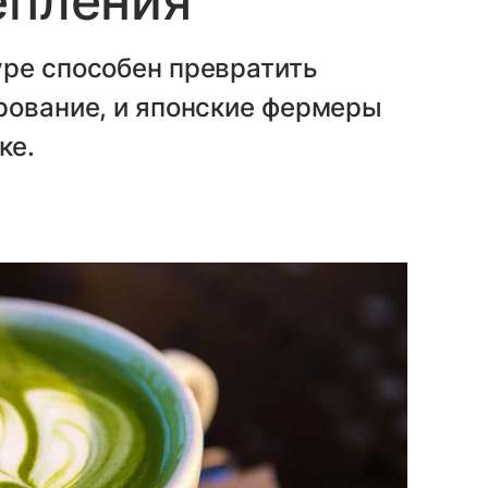
епления
уре способен превратить
рование, и японские фермеры
ке.