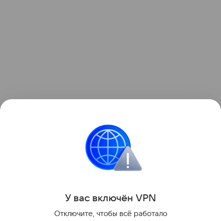
Узнать больше о необычном инциденте с ракетой
можно в отдельном
материале
Hi-Tech Mail.
космос
Луна
Поделиться
У вас включ
ён
V
P
N
Отключите, чтобы всё работало