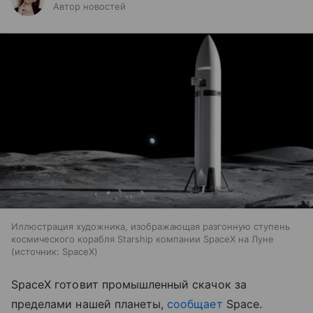
Автор новостей
Иллюстрация художника, изображающая разгонную ступень
космического корабля Starship компании SpaceX на Луне
источник:
SpaceX
SpaceX готовит промышленный скачок за
пределами нашей планеты,
сообщает
Space.