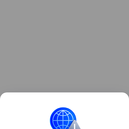
Ранее мы рассказывали о будущем российской
космонавтики:
миссиях к Луне, Солнцу и другим
планетам
.