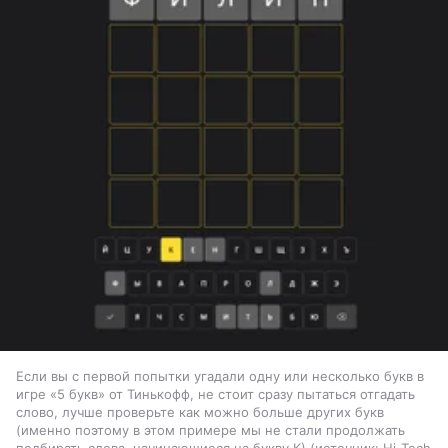
Если вы с первой попытки угадали одну или несколько букв в
игре «5 букв» от Тинькофф, не стоит сразу пытаться отгадать
слово, лучше проверьте как можно больше других букв
(именно поэтому в этом примере мы не стали продолжать