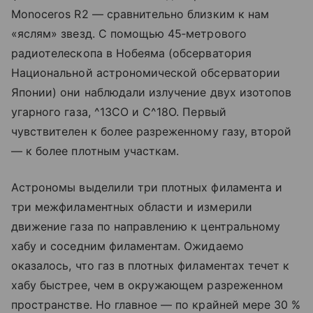
Monoceros R2 — сравнительно близким к нам
«яслям» звезд. С помощью 45‑метрового
радиотелескопа в Нобеяма (обсерватория
Национальной астрономической обсерватории
Японии) они наблюдали излучение двух изотопов
угарного газа, ^13CO и C^18O. Первый
чувствителен к более разреженному газу, второй
— к более плотным участкам.
Астрономы выделили три плотных филамента и
три межфиламентных области и измерили
движение газа по направлению к центральному
хабу и соседним филаментам. Ожидаемо
оказалось, что газ в плотных филаментах течет к
хабу быстрее, чем в окружающем разреженном
пространстве. Но главное — по крайней мере 30 %