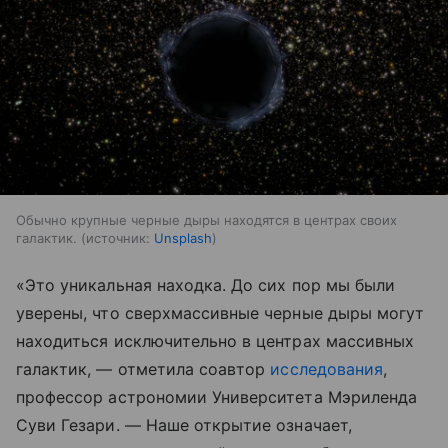
Обычно крупные черные дыры находятся в центрах своих
галактик.
источник:
Unsplash
«Это уникальная находка. До сих пор мы были
уверены, что сверхмассивные черные дыры могут
находиться исключительно в центрах массивных
галактик, — отметила соавтор
исследования
,
профессор астрономии Университета Мэриленда
Суви Гезари. — Наше открытие означает,