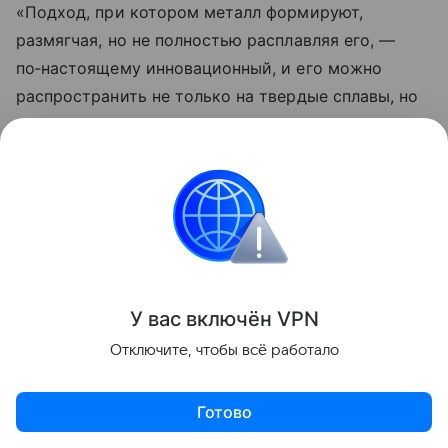
«Подход, при котором металл формируют,
размягчая, но не полностью расплавляя его, —
по‑настоящему инновационный, и его можно
распространить не только на твердые сплавы, но
и на другие материалы», отмечает Марумото. Если
метод удастся довести до промышленного уровня,
производители смогут наносить дорогой карбид
только на режущие и наиболее нагруженные зоны
инструмента. Это сделает сверхтвердые детали
более экономичными в производстве и,
соответственно, более доступными, при
У вас включ
ён
V
P
N
сохранении их ключевого преимущества —
исключительной износостойкости.
Отключите, чтобы всё работало
Готово