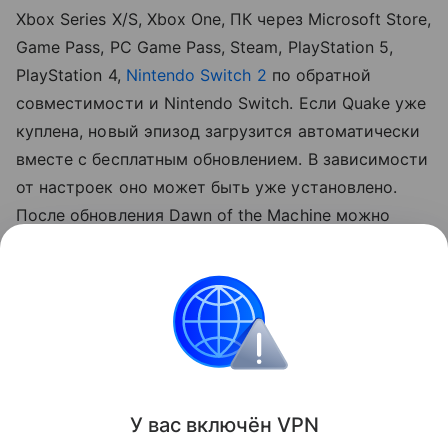
Xbox Series X/S, Xbox One, ПК через Microsoft Store,
Game Pass, PC Game Pass, Steam, PlayStation 5,
PlayStation 4,
Nintendo Switch 2
по обратной
совместимости и Nintendo Switch. Если Quake уже
куплена, новый эпизод загрузится автоматически
вместе с бесплатным обновлением. В зависимости
от настроек оно может быть уже установлено.
После обновления Dawn of the Machine можно
запустить через новую игру, выбор уровня или
кооперативный мультиплеер.
Игры
Поделиться
У вас включ
ён
V
P
N