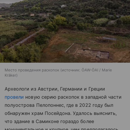
Место проведения раскопок
источник:
ÖAW-ÖAI / Marie
Kräker
Археологи из Австрии, Германии и Греции
провели
новую серию раскопок в западной части
полуострова Пелопоннес, где в 2022 году был
обнаружен храм Посейдона. Удалось выяснить,
что здание в Самиконе гораздо более
монументальное и крупное, чем предполагалось