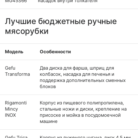
MG45S66
насадок внутри толкателя
Лучшие бюджетные ручные
мясорубки
Модель
Особенности
Gefu
Два диска для фарша, шприц для
Transforma
колбасок, насадка для печенья и
поддержка дополнительных сменных
блоков
Rigamonti
Корпус из пищевого полипропилена,
Mincy
стальные ножи и диски, крепление на
INOX
присоске и мойка в посудомоечной
машине
Gefu Trica
Корпус из луженого чугуна, диск 4,5 мм,