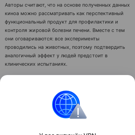
Авторы считают, что на основе полученных данных
киноа можно рассматривать как перспективный
функциональный продукт для профилактики и
контроля жировой болезни печени. Вместе с тем
они оговариваются: все эксперименты
проводились на животных, поэтому подтвердить
аналогичный эффект у людей предстоит в
клинических испытаниях.
Ранее мы рассказывали о том, что
привычная
ягода оказалась способна снижать проявления
жировой болезни печени
.
Красота и здоровье
Поделиться