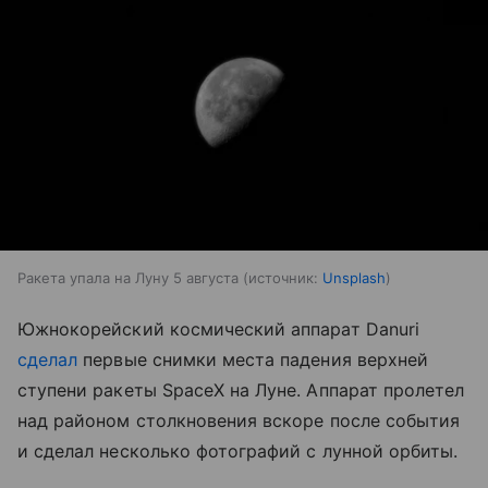
Ракета упала на Луну 5 августа
источник:
Unsplash
Южнокорейский космический аппарат Danuri
сделал
первые снимки места падения верхней
ступени ракеты SpaceX на Луне. Аппарат пролетел
над районом столкновения вскоре после события
и сделал несколько фотографий с лунной орбиты.