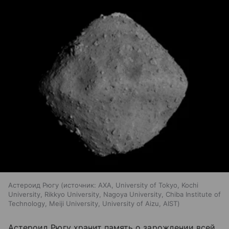
Астероид Рюгу
источник:
AXA, University of Tokyo, Kochi
University, Rikkyo University, Nagoya University, Chiba Institute of
Technology, Meiji University, University of Aizu, AIST
Астероид Рюгу хранит память о зарождении всей