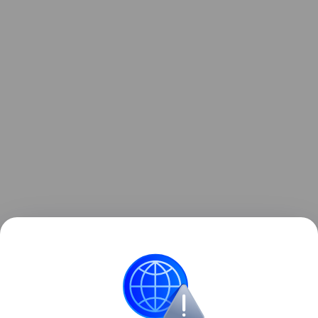
Ранее ученые
обнаружили
следы первобытной
магмы Земли.