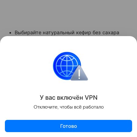
Выбирайте натуральный кефир без сахара
и лишних добавок.
Обращайте внимание на срок годности:
в более «свежем» продукте обычно больше
живых культур и он мягче по вкусу.
Пейте 1 стакан (200−250 мл) кефира в день,
при хорошей переносимости можно
У вас включ
ён
V
P
N
употреблять и больше напитка, но учитывайте
при этом общую калорийность рациона
Отключите, чтобы всё работало
и количество углеводов в нем.
Пробуйте разные варианты употребления:
Готово
отдельно, в смузи, вместо молока в овсянке