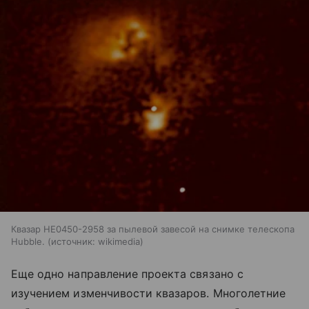
Квазар HE0450-2958 за пылевой завесой на снимке телескопа
Hubble.
источник:
wikimedia
Еще одно направление проекта связано с
изучением изменчивости квазаров. Многолетние