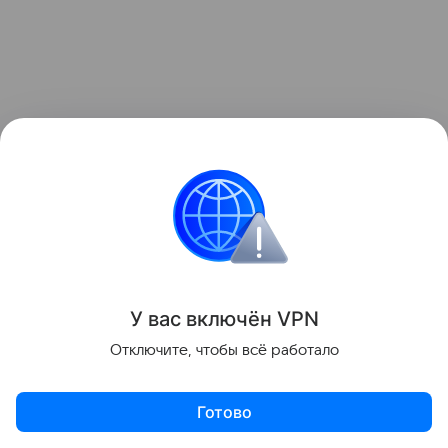
Однако специалисты напоминают, что из-
за различных технических недочетов
Национальное управление безопасности
дорожного движения США 11 раз
отзывало лицензию на выезд Cybertruck у Tesla.
Недочеты устранялись, после чего машины
У вас включ
ён
V
P
N
выпускали. Хотя их использование по миру имеет
Отключите, чтобы всё работало
серьезные ограничения как раз из-за проблем
с безопасностью.
Готово