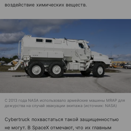
воздействие химических веществ.
С 2013 года NASA использовало армейские машины MRAP для
дежурства на случай эвакуации экипажа
источник:
NASA
Cybertruck похвастаться такой защищенностью
не могут. В SpaceX отмечают, что их главным