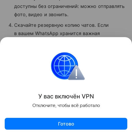
доступны без ограничений: можно отправлять
фото, видео и звонить.
Скачайте резервную копию чатов. Если
в вашем WhatsApp хранится важная
информация, экспортируйте данные
мессенджера, пока он хотя бы частично
доступен.
Сбои
Поделиться
У вас включ
ён
V
P
N
Отключите, чтобы всё работало
Готово