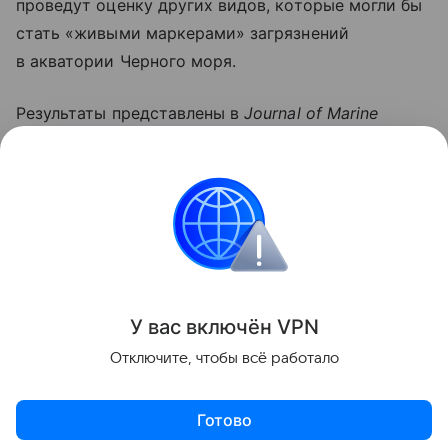
проведут оценку других видов, которые могли бы
стать «живыми маркерами» загрязнений
в акватории Черного моря.
Результаты представлены в
Journal of Marine
Science and Engineering.
Работа выполнена
при поддержке гранта РНФ (проект
№ 25−19−00551).
природа
Поделиться
У вас включ
ён
V
P
N
Отключите, чтобы всё работало
Готово