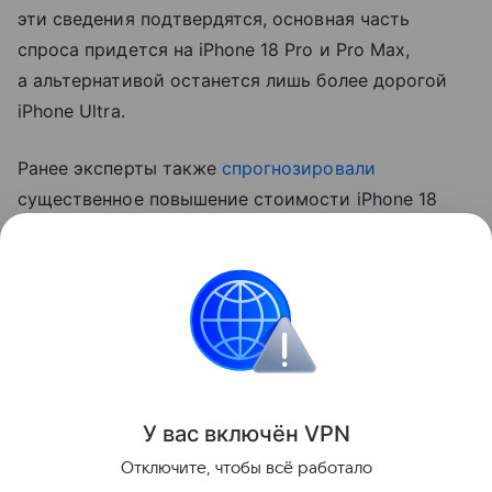
эти сведения подтвердятся, основная часть
спроса придется на iPhone 18 Pro и Pro Max,
а альтернативой останется лишь более дорогой
iPhone Ultra.
Ранее эксперты также
спрогнозировали
существенное повышение стоимости iPhone 18
Pro. Аналитик Джефф Пу считает, что цены
вырастут на 250−300 долларов (около 20−24 тыс.
рублей).
Apple
iPhone
Поделиться
У вас включ
ён
V
P
N
Отключите, чтобы всё работало