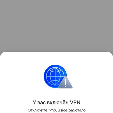
Ранее мы рассказывали о
крупном обновлении
Google Chrome
с глубокой интеграцией Gemini и
появлением ИИ-агентов.
Google
Поделиться
У вас включ
ён
V
P
N
Отключите, чтобы всё работало