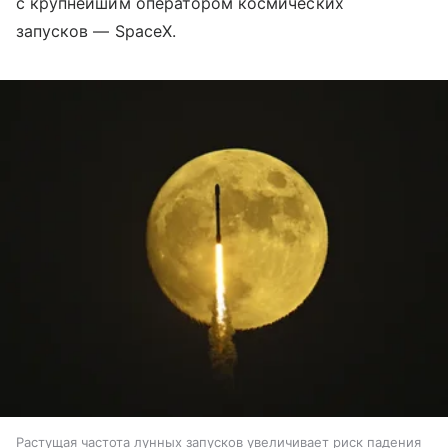
с крупнейшим оператором космических
запусков — SpaceX.
Растущая частота лунных запусков увеличивает риск падения