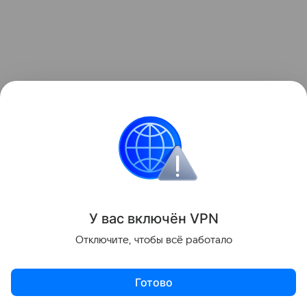
Название ханства происходит от монгольского
слова «зүүн гар» — «левая рука» или «левое
крыло».
У вас включ
ён
V
P
N
История
Отключите, чтобы всё работало
Поделиться
Готово