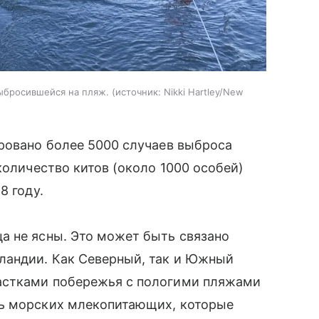
ыбросившейся на пляж.
источник:
Nikki Hartley/New
ровано более 5000 случаев выброса
количество китов (около 1000 особей)
8 году.
а не ясны. Это может быть связано
ландии. Как Северный, так и Южный
астками побережья с пологими пляжами
ть морских млекопитающих, которые