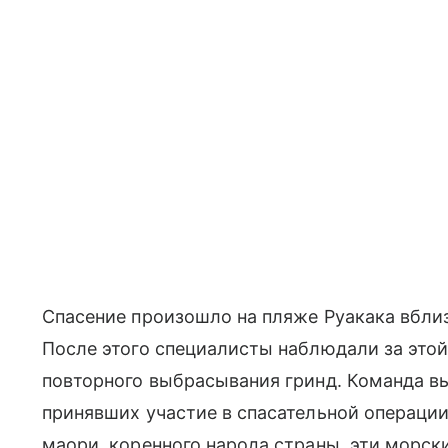
Спасение произошло на пляже Руакака вблиз
После этого специалисты наблюдали за это
повторного выбрасывания гринд. Команда в
принявших участие в спасательной операции
маори, коренного народа страны, эти морс