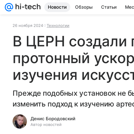
Новости
Обзоры
Статьи
Мес
26 ноября 2024
Технологии
В ЦЕРН создали 
протонный ускор
изучения искусс
Прежде подобных установок не б
изменить подход к изучению арте
Денис Бородовский
Автор новостей