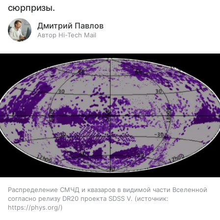
сюрпризы.
Дмитрий Павлов
Автор Hi-Tech Mail
Распределение СМЧД и квазаров в видимой части Вселенной
согласно релизу DR20 проекта SDSS V.
источник:
https://phys.org/