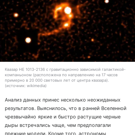
Квазар HE 1013-2136 с гравитационно зависимой галактикой-
компаньоном (расположена по направлению на 17 часов
примерно в 20 000 световых лет от центра квазара).
источник:
wikimedia
Анализ данных принес несколько неожиданных
результатов. Выяснилось, что в ранней Вселенной
чрезвычайно яркие и быстро растущие черные
дыры встречались чаще, чем предполагали
прежние модели. Кроме того, астрономы