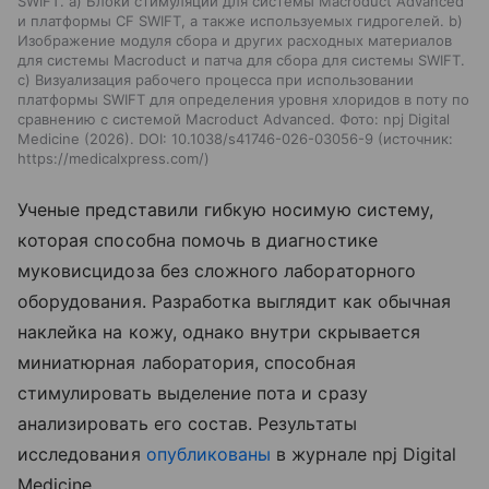
SWIFT. a) Блоки стимуляции для системы Macroduct Advanced
и платформы CF SWIFT, а также используемых гидрогелей. b)
Изображение модуля сбора и других расходных материалов
для системы Macroduct и патча для сбора для системы SWIFT.
c) Визуализация рабочего процесса при использовании
платформы SWIFT для определения уровня хлоридов в поту по
сравнению с системой Macroduct Advanced. Фото: npj Digital
Medicine (2026). DOI: 10.1038/s41746-026-03056-9
источник:
https://medicalxpress.com/
Ученые представили гибкую носимую систему,
которая способна помочь в диагностике
муковисцидоза без сложного лабораторного
оборудования. Разработка выглядит как обычная
наклейка на кожу, однако внутри скрывается
миниатюрная лаборатория, способная
стимулировать выделение пота и сразу
анализировать его состав. Результаты
исследования
опубликованы
в журнале npj Digital
Medicine.