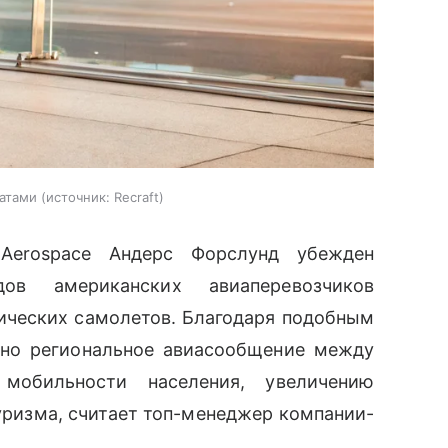
атами
источник:
Recraft
 Aerospace Андерс Форслунд убежден
ов американских авиаперевозчиков
ических самолетов. Благодаря подобным
ено региональное авиасообщение между
мобильности населения, увеличению
уризма, считает топ-менеджер компании-