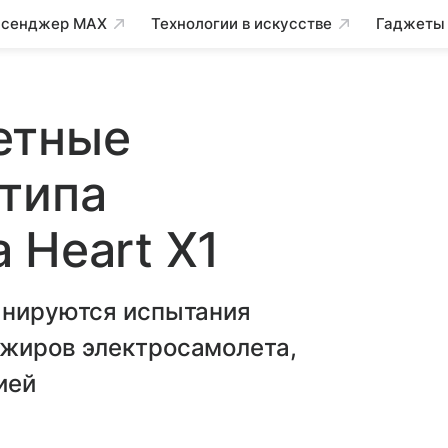
сенджер MAX
Технологии в искусстве
Гаджеты
етные
типа
 Heart X1
ланируются испытания
ажиров электросамолета,
ией