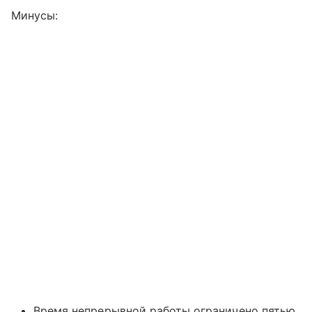
Минусы:
Время непрерывной работы ограничено пятью