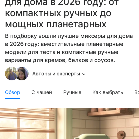
для дома в 2026 году: от
компактных ручных до
мощных планетарных
В подборку вошли лучшие миксеры для дома
в 2026 году: вместительные планетарные
модели для теста и компактные ручные
варианты для кремов, белков и соусов.
Авторы и эксперты
Обзор
С чашей
Ручные
Как выбрать
В