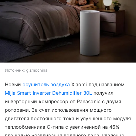
Источник:
gizmochina
Новый
осушитель воздуха
Xiaomi под названием
Mijia Smart Inverter Dehumidifier 30L
получил
инверторный компрессор от Panasonic с двумя
роторами. За счет использования мощного
двигателя постоянного тока и улучшенного модуля
теплообменника С-типа с увеличенной на 46%
площадью улавливания водяного пара, удаление