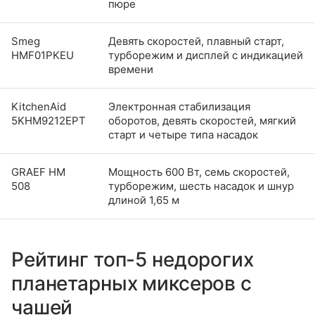
пюре
Smeg
Девять скоростей, плавный старт,
HMF01PKEU
турборежим и дисплей с индикацией
времени
KitchenAid
Электронная стабилизация
5KHM9212EPT
оборотов, девять скоростей, мягкий
старт и четыре типа насадок
GRAEF HM
Мощность 600 Вт, семь скоростей,
508
турборежим, шесть насадок и шнур
длиной 1,65 м
Рейтинг топ-5 недорогих
планетарных миксеров с
чашей