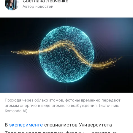
Светлана Левченко
Автор новостей
Проходя через облако атомов, фотоны временно передают
атомам энергию в виде атомного возбуждения.
источник:
Komanda AI
В
эксперименте
специалистов Университета
Торонто использовались фотоны — квантовые