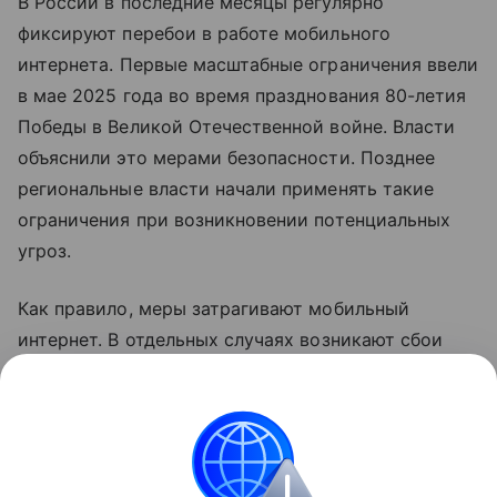
В России в последние месяцы регулярно
фиксируют перебои в работе мобильного
интернета. Первые масштабные ограничения ввели
в мае 2025 года во время празднования 80-летия
Победы в Великой Отечественной войне. Власти
объяснили это мерами безопасности. Позднее
региональные власти начали применять такие
ограничения при возникновении потенциальных
угроз.
Как правило, меры затрагивают мобильный
интернет. В отдельных случаях возникают сбои
голосовой связи. В соответствии с
законодательством детали о применяемых мерах
не раскрываются.