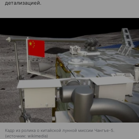
детализацией.
Кадр из ролика о китайской лунной миссии Чангъе-5.
источник:
wikimedia