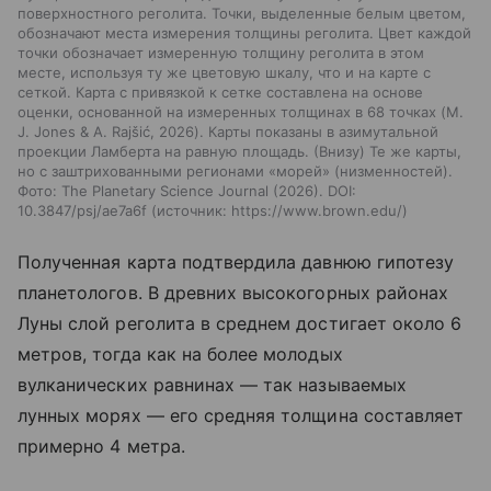
поверхностного реголита. Точки, выделенные белым цветом,
обозначают места измерения толщины реголита. Цвет каждой
точки обозначает измеренную толщину реголита в этом
месте, используя ту же цветовую шкалу, что и на карте с
сеткой. Карта с привязкой к сетке составлена на основе
оценки, основанной на измеренных толщинах в 68 точках (M.
J. Jones & A. Rajšić, 2026). Карты показаны в азимутальной
проекции Ламберта на равную площадь. (Внизу) Те же карты,
но с заштрихованными регионами «морей» (низменностей).
Фото: The Planetary Science Journal (2026). DOI:
10.3847/psj/ae7a6f
источник:
https://www.brown.edu/
Полученная карта подтвердила давнюю гипотезу
планетологов. В древних высокогорных районах
Луны слой реголита в среднем достигает около 6
метров, тогда как на более молодых
вулканических равнинах — так называемых
лунных морях — его средняя толщина составляет
примерно 4 метра.