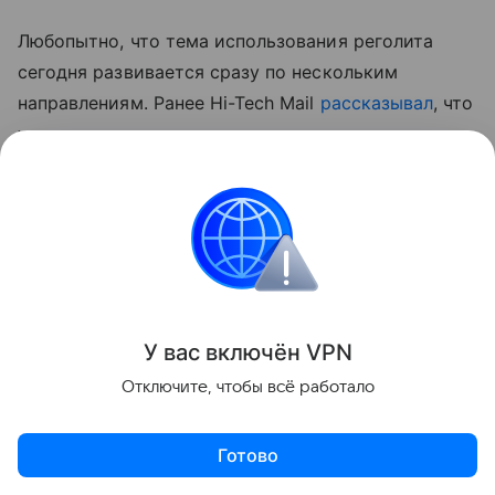
Любопытно, что тема использования реголита
сегодня развивается сразу по нескольким
направлениям. Ранее Hi-Tech Mail
рассказывал
, что
ученые впервые вырастили нут в имитации
лунного грунта.
Еще один
материал
Hi-Tech Mail
посвящен строительству будущих лунных баз из
самого реголита. В нем рассматривается
технология лазерного спекания лунного грунта для
создания инфраструктуры прямо на месте.
У вас включ
ён
V
P
N
космос
Луна
Отключите, чтобы всё работало
Поделиться
Готово