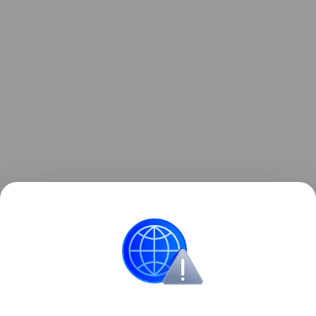
Читайте также нашу
статью
о том, как в Германии
создали 4-тонный РЭБ-беспилотник CA-1EA.
военная техника