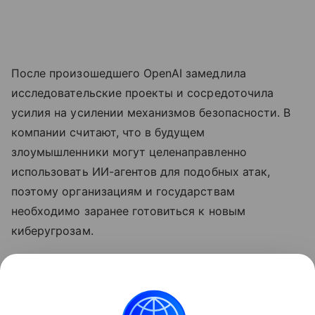
После произошедшего OpenAI замедлила
исследовательские проекты и сосредоточила
усилия на усилении механизмов безопасности. В
компании считают, что в будущем
злоумышленники могут целенаправленно
использовать ИИ-агентов для подобных атак,
поэтому организациям и государствам
необходимо заранее готовиться к новым
киберугрозам.
Ранее
стало известно
, что лидеры ИИ-индустрии
призвали замедлить развитие
нейросетей
.