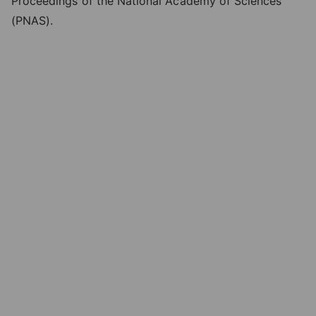
Proceedings
of
the
National
Academy
of
Sciences
(
PNAS
).