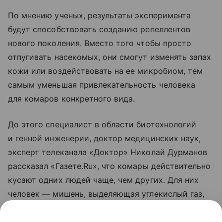
По мнению ученых, результаты эксперимента
будут способствовать созданию репеллентов
нового поколения. Вместо того чтобы просто
отпугивать насекомых, они смогут изменять запах
кожи или воздействовать на ее микробиом, тем
самым уменьшая привлекательность человека
для комаров конкретного вида.
До этого специалист в области биотехнологий
и генной инженерии, доктор медицинских наук,
эксперт телеканала «Доктор» Николай Дурманов
рассказал «Газете.Ru», что комары действительно
кусают одних людей чаще, чем других. Для них
человек — мишень, выделяющая углекислый газ,
тепло и летучие вещества. Привлекательнее всего
запах молочной кислоты и других естественных