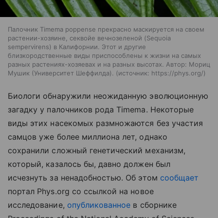
Палочник Timema poppense прекрасно маскируется на своем
растении-хозяине, секвойе вечнозеленой (Sequoia
sempervirens) в Калифорнии. Этот и другие
близкородственные виды приспособлены к жизни на самых
разных растениях-хозяевах и на разных высотах. Автор: Мориц
Мушик (Университет Шеффилда).
источник:
https://phys.org/
Биологи обнаружили неожиданную эволюционную
загадку у палочников рода Timema. Некоторые
виды этих насекомых размножаются без участия
самцов уже более миллиона лет, однако
сохранили сложный генетический механизм,
который, казалось бы, давно должен был
исчезнуть за ненадобностью. Об этом
сообщает
портал Phys.org со ссылкой на новое
исследование,
опубликованное
в сборнике