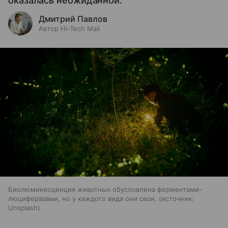
оказалась неожиданной.
Дмитрий Павлов
Автор Hi-Tech Mail
Биолюминесценция животных обусловлена ферментами-
люциферазами, но у каждого вида они свои.
источник:
Unsplash