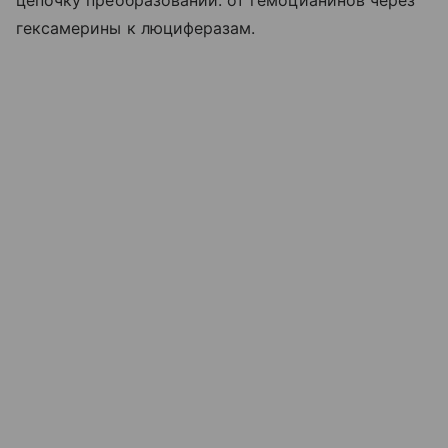
цепочку преобразований: от гемоцианинов через
гексамерины к люциферазам.