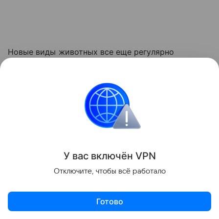
Новые виды животных все еще регулярно
открывают даже в хорошо изученных группах
организмов благодаря генетическим методам
исследования.
Недавно российские ученые также
обнаружили
новые виды моллюсков в Мьянме, что
дополнительно подтверждает уникальное
У вас включ
ён
V
P
N
биоразнообразие Индокитая.
Отключите, чтобы всё работало
Между теми в России отмечено активное
Готово
распространение гигантских китайских