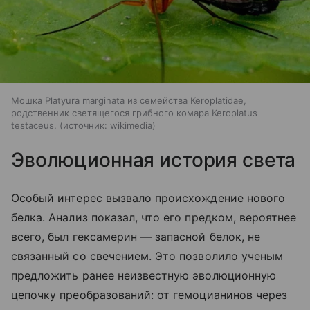
Мошка Platyura marginata из семейства Keroplatidae,
родственник светящегося грибного комара Keroplatus
testaceus.
источник:
wikimedia
Эволюционная история света
Особый интерес вызвало происхождение нового
белка. Анализ показал, что его предком, вероятнее
всего, был гексамерин — запасной белок, не
связанный со свечением. Это позволило ученым
предложить ранее неизвестную эволюционную
цепочку преобразований: от гемоцианинов через