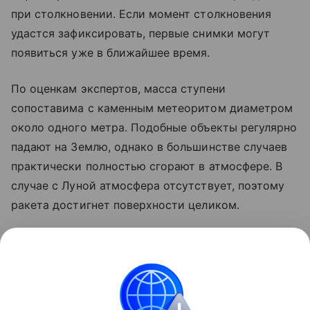
при столкновении. Если момент столкновения
удастся зафиксировать, первые снимки могут
появиться уже в ближайшее время.
По оценкам экспертов, масса ступени
сопоставима с каменным метеоритом диаметром
около одного метра. Подобные объекты регулярно
падают на Землю, однако в большинстве случаев
практически полностью сгорают в атмосфере. В
случае с Луной атмосфера отсутствует, поэтому
ракета достигнет поверхности целиком.
Ранее стало известно, что лунный грунт
рассказал
об атмосфере древней Земли.