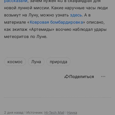
рассказали
, зачем нужен 4G в скафандрах для
новой лунной миссии.
Какие наручные часы люди
возьмут на Луну, можно узнать
здесь
.
А в
материале «
Ковровая бомбардировка
» описано,
как экипаж «Артемиды» воочию наблюдал удары
метеоритов по Луне.
космос
Луна
природа
Поделиться
2 дня назад
Источник:
Hi-Tech Mail
Наука