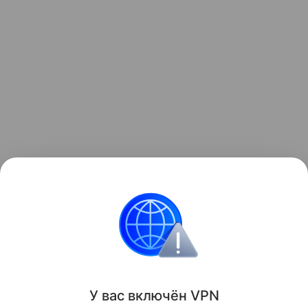
Узнать больше о необычном инциденте с ракетой
можно в отдельном
материале
Hi-Tech Mail.
космос
Луна
Поделиться
У вас включ
ён
V
P
N