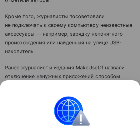
Кроме того, журналисты посоветовали
не подключать к своему компьютеру неизвестные
аксессуары — например, зарядку непонятного
происхождения или найденный на улице USB-
накопитель.
Ранее журналисты издания MakeUseOf назвали
отключение ненужных приложений способом
ускорить компьютер
на Windows. Также они
посоветовали выключить функции в меню
«Рекомендации и предложения».
ноутбуки